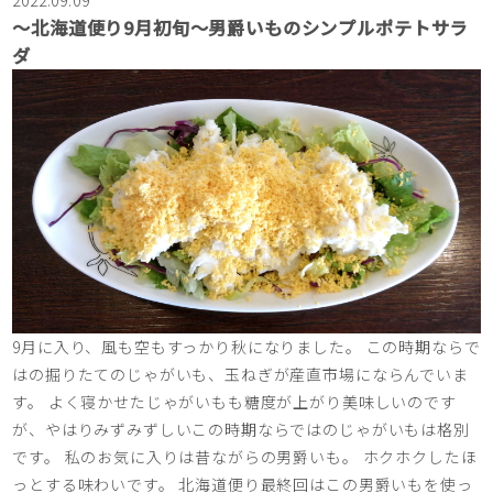
〜北海道便り9月初旬～男爵いものシンプルポテトサラ
ダ
9月に入り、風も空もすっかり秋になりました。 この時期ならで
はの掘りたてのじゃがいも、玉ねぎが産直市場にならんでいま
す。 よく寝かせたじゃがいもも糖度が上がり美味しいのです
が、やはりみずみずしいこの時期ならではのじゃがいもは格別
です。 私のお気に入りは昔ながらの男爵いも。 ホクホクしたほ
っとする味わいです。 北海道便り最終回はこの男爵いもを使っ