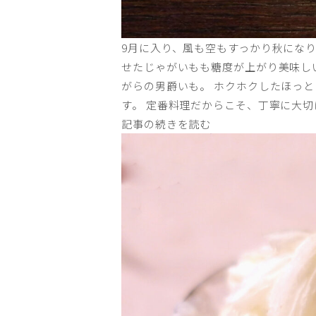
9月に入り、風も空もすっかり秋にな
せたじゃがいもも糖度が上がり美味し
がらの男爵いも。 ホクホクしたほっ
す。 定番料理だからこそ、丁寧に大切
記事の続きを読む