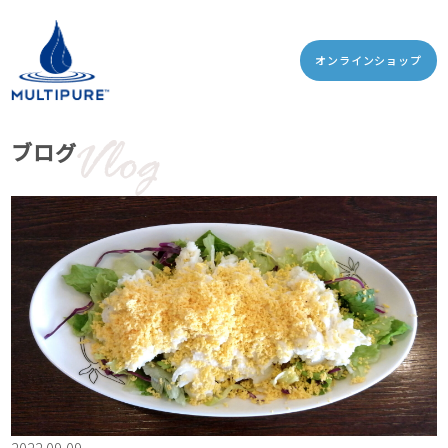
オンラインショップ
ブログ
2022.09.09