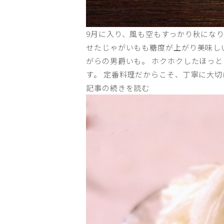
9月に入り、風も空もすっかり秋にな
せたじゃがいもも糖度が上がり美味し
がらの男爵いも。 ホクホクしたほっ
す。 定番料理だからこそ、丁寧に大切
記事の続きを読む