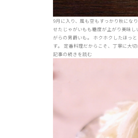
9月に入り、風も空もすっかり秋にな
せたじゃがいもも糖度が上がり美味し
がらの男爵いも。 ホクホクしたほっ
す。 定番料理だからこそ、丁寧に大切
記事の続きを読む