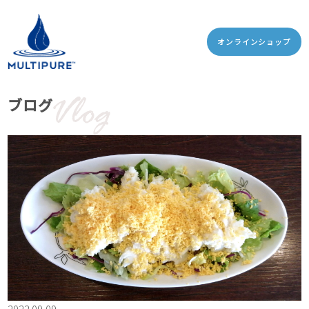
オンラインショップ
ブログ
2022.09.09