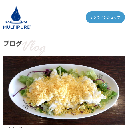
オンラインショップ
ブログ
2022.09.09