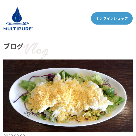
オンラインショップ
ブログ
2022.09.09