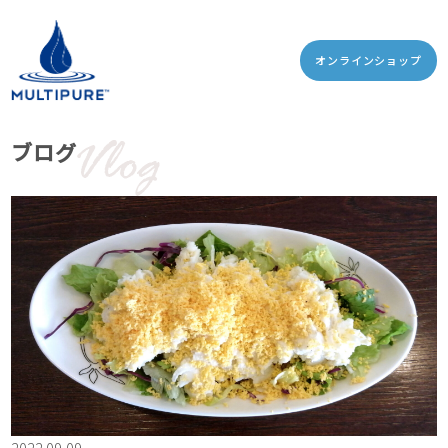
オンラインショップ
ブログ
2022.09.09