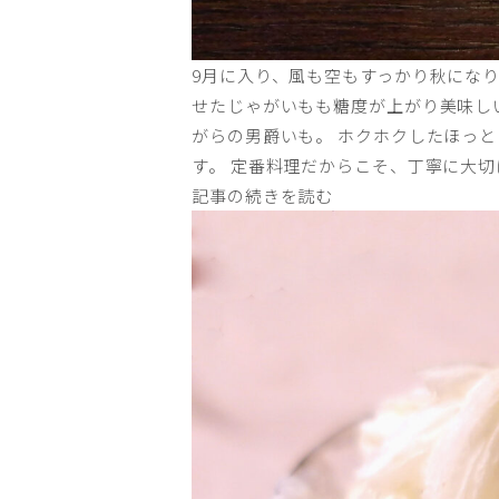
9月に入り、風も空もすっかり秋にな
せたじゃがいもも糖度が上がり美味し
がらの男爵いも。 ホクホクしたほっ
す。 定番料理だからこそ、丁寧に大切
記事の続きを読む