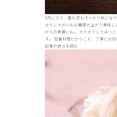
9月に入り、風も空もすっかり秋にな
せたじゃがいもも糖度が上がり美味し
がらの男爵いも。 ホクホクしたほっ
す。 定番料理だからこそ、丁寧に大切
記事の続きを読む