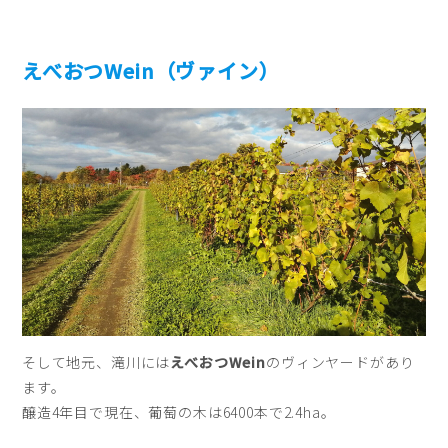
えべおつWein（ヴァイン）
そして地元、滝川には
えべおつWein
のヴィンヤードがあり
ます。
醸造4年目で現在、葡萄の木は6400本で2.4ha。