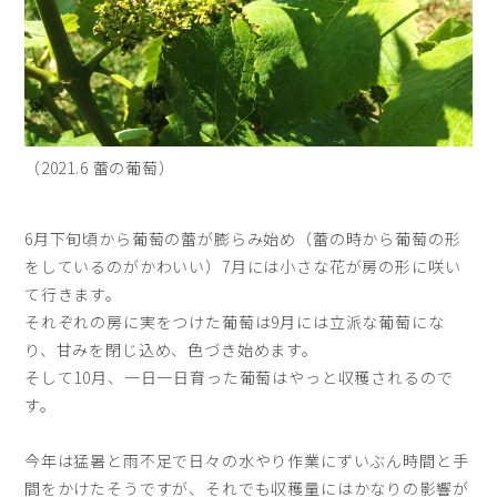
（2021.6 蕾の葡萄）
6月下旬頃から葡萄の蕾が膨らみ始め（蕾の時から葡萄の形
をしているのがかわいい）7月には小さな花が房の形に咲い
て行きます。
それぞれの房に実をつけた葡萄は9月には立派な葡萄にな
り、甘みを閉じ込め、色づき始めます。
そして10月、一日一日育った葡萄はやっと収穫されるので
す。
今年は猛暑と雨不足で日々の水やり作業にずいぶん時間と手
間をかけたそうですが、それでも収穫量にはかなりの影響が