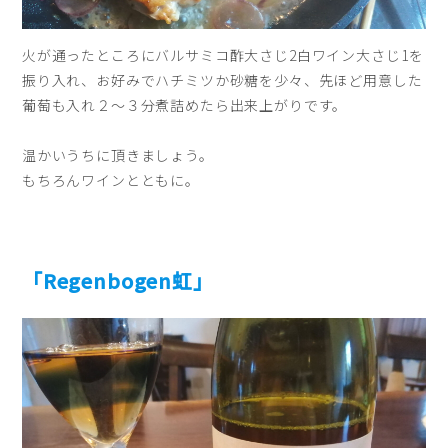
火が通ったところにバルサミコ酢大さじ2白ワイン大さじ1を
振り入れ、お好みでハチミツか砂糖を少々、先ほど用意した
葡萄も入れ２〜３分煮詰めたら出来上がりです。
温かいうちに頂きましょう。
もちろんワインとともに。
「Regenbogen虹」