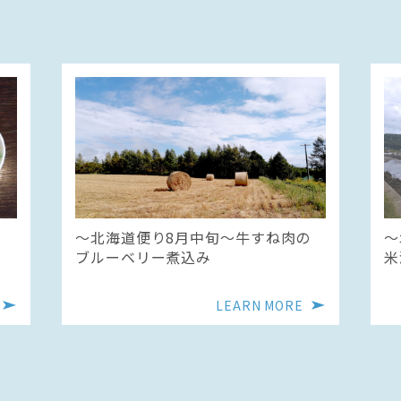
の
〜北海道便り8月中旬～牛すね肉の
〜
ブルーベリー煮込み
米
LEARN MORE