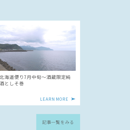
北海道便り7月中旬～酒蔵限定純
酒としそ巻
LEARN MORE
記事一覧をみる