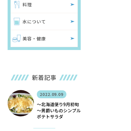
料理
水について
美容・健康
新着記事
2022.09.09
〜北海道便り9月初旬
～男爵いものシンプル
ポテトサラダ