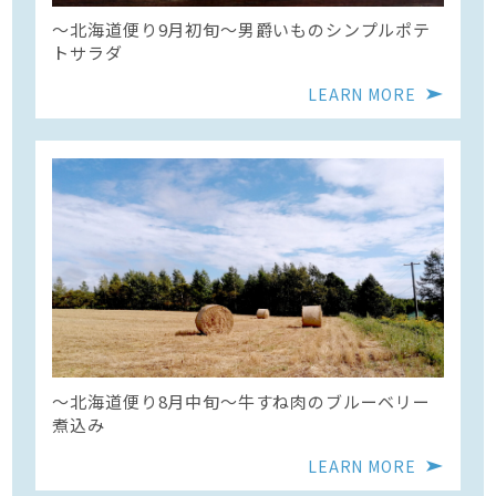
〜北海道便り9月初旬～男爵いものシンプルポテ
トサラダ
LEARN MORE
〜北海道便り8月中旬～牛すね肉のブルーベリー
煮込み
LEARN MORE