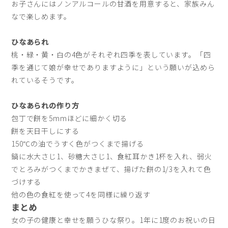
お子さんにはノンアルコールの甘酒を用意すると、家族みん
なで楽しめます。
ひなあられ
桃・緑・黄・白の4色がそれぞれ四季を表しています。「四
季を通じて娘が幸せでありますように」という願いが込めら
れているそうです。
ひなあられの作り方
包丁で餅を5mmほどに細かく切る
餅を天日干しにする
150℃の油でうすく色がつくまで揚げる
鍋に水大さじ1、砂糖大さじ1、食紅耳かき1杯を入れ、弱火
でとろみがつくまでかきまぜて、揚げた餅の1/3を入れて色
づけする
他の色の食紅を使って4を同様に繰り返す
まとめ
女の子の健康と幸せを願うひな祭り。1年に1度のお祝いの日