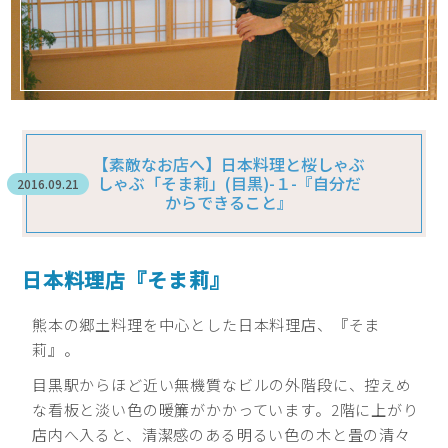
【素敵なお店へ】日本料理と桜しゃぶ
しゃぶ「そま莉」(目黒)-１-『自分だ
2016.09.21
からできること』
日本料理店『そま莉』
熊本の郷土料理を中心とした日本料理店、『そま
莉』。
目黒駅からほど近い無機質なビルの外階段に、控えめ
な看板と淡い色の暖簾がかかっています。2階に上がり
店内へ入ると、清潔感のある明るい色の木と畳の清々